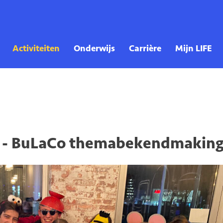
ab - BuLaCo themabekendmakin